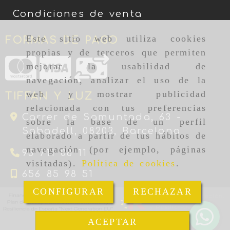
Condiciones de venta
Este sitio web utiliza cookies
FORMAS DE PAGO
propias y de terceros que permiten
mejorar la usabilidad de
navegación, analizar el uso de la
web y mostrar publicidad
TIFFAN Y LUZ
relacionada con tus preferencias
Carrer de Samuntada, 63 -
sobre la base de un perfil
Sabadell,
08203,
Barcelona
elaborado a partir de tus hábitos de
navegación (por ejemplo, páginas
93 711 08 11
visitadas).
Política de cookies
.
656 85 98 51
CONFIGURAR
RECHAZAR
ACEPTAR