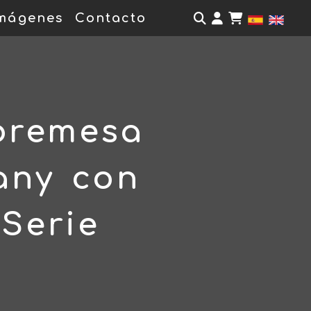
Identifícate
mágenes
Contacto
bremesa
any con
Serie