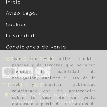
Inicio
Aviso Legal
Cookies
Privacidad
Condiciones de venta
Este sitio web utiliza cookies
FORMAS DE PAGO
propias y de terceros que permiten
mejorar la usabilidad de
navegación, analizar el uso de la
web y mostrar publicidad
TIFFAN Y LUZ
relacionada con tus preferencias
Carrer de Samuntada, 63 -
sobre la base de un perfil
Sabadell,
08203,
Barcelona
elaborado a partir de tus hábitos de