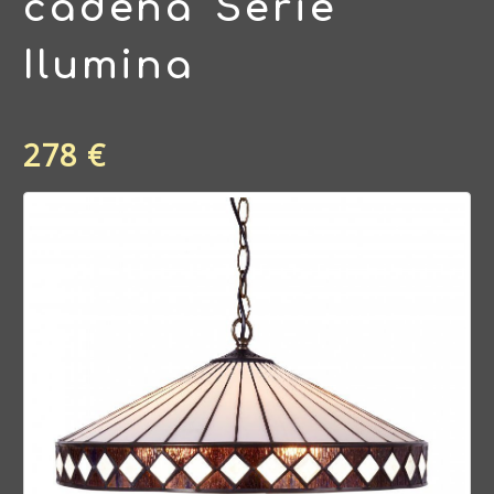
cadena Serie
Ilumina
278 €