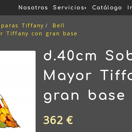
Nosotros
Servicios
Catálogo
I
mparas Tiffany
Bell
 Tiffany con gran base
d.40cm So
Mayor Tiff
gran base
362 €