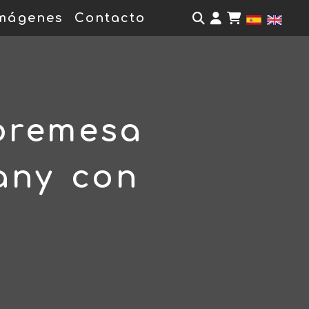
Identifícate
mágenes
Contacto
bremesa
any con