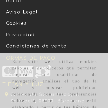
Inicio
Aviso Legal
Cookies
Privacidad
Condiciones de venta
FORMAS DE PAGO
Este sitio web utiliza cookies
propias y de terceros que permiten
mejorar la usabilidad de
navegación, analizar el uso de la
TIFFAN Y LUZ
web y mostrar publicidad
relacionada con tus preferencias
Carrer de Samuntada, 63 -
sobre la base de un perfil
Sabadell,
08203,
Barcelona
elaborado a partir de tus hábitos de