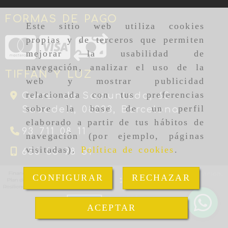
FORMAS DE PAGO
Este sitio web utiliza cookies
propias y de terceros que permiten
mejorar la usabilidad de
navegación, analizar el uso de la
TIFFAN Y LUZ
web y mostrar publicidad
relacionada con tus preferencias
Carrer de Samuntada, 63 -
sobre la base de un perfil
Sabadell,
08203,
Barcelona
elaborado a partir de tus hábitos de
93 711 08 11
navegación (por ejemplo, páginas
visitadas).
Política de cookies
.
656 85 98 51
CONFIGURAR
RECHAZAR
ACEPTAR