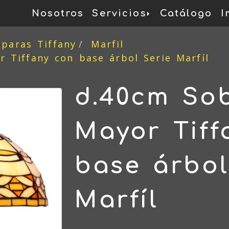
Nosotros
Servicios
Catálogo
I
mparas Tiffany
Marfil
 Tiffany con base árbol Serie Marfíl
d.40cm So
Mayor Tiff
base árbol
Marfíl