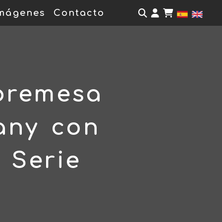
Identifícate
mágenes
Contacto
bremesa
any con
 Serie