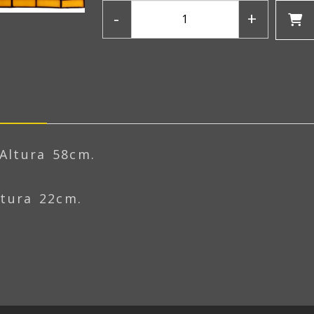
-
+
iente
 Altura 58cm.
ltura 22cm.