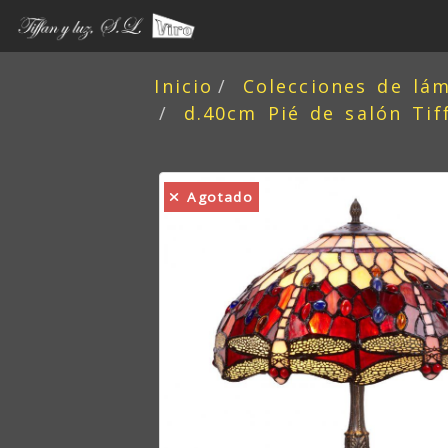
Inicio
Colecciones de lá
d.40cm Pié de salón Ti
Agotado