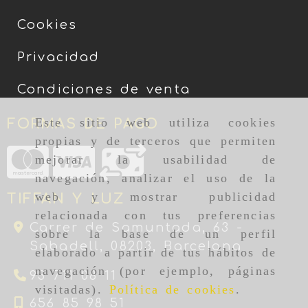
Cookies
Privacidad
Condiciones de venta
Este sitio web utiliza cookies
FORMAS DE PAGO
propias y de terceros que permiten
mejorar la usabilidad de
navegación, analizar el uso de la
web y mostrar publicidad
TIFFAN Y LUZ
relacionada con tus preferencias
Carrer de Samuntada, 63 -
sobre la base de un perfil
Sabadell,
08203,
Barcelona
elaborado a partir de tus hábitos de
navegación (por ejemplo, páginas
93 711 08 11
visitadas).
Política de cookies
.
656 85 98 51