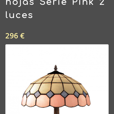
hojas Serie Pink 2
luces
296 €