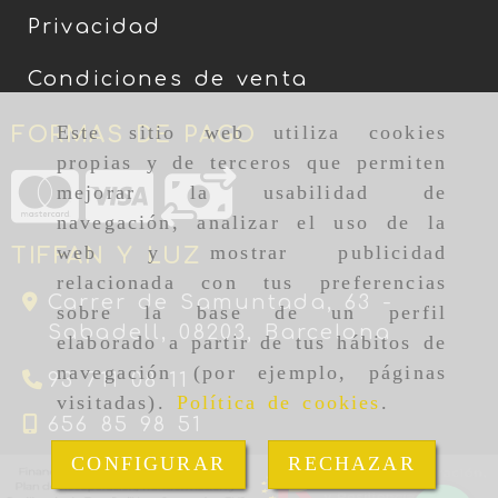
Privacidad
Condiciones de venta
Este sitio web utiliza cookies
FORMAS DE PAGO
propias y de terceros que permiten
mejorar la usabilidad de
navegación, analizar el uso de la
web y mostrar publicidad
TIFFAN Y LUZ
relacionada con tus preferencias
Carrer de Samuntada, 63 -
sobre la base de un perfil
Sabadell,
08203,
Barcelona
elaborado a partir de tus hábitos de
navegación (por ejemplo, páginas
93 711 08 11
visitadas).
Política de cookies
.
656 85 98 51
CONFIGURAR
RECHAZAR