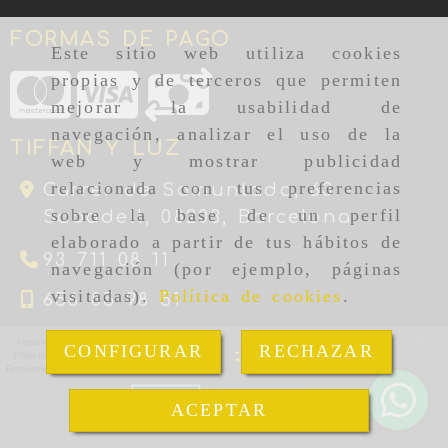
FORMAS DE PAGO
Este sitio web utiliza cookies
propias y de terceros que permiten
mejorar la usabilidad de
navegación, analizar el uso de la
TIFFAN Y LUZ
web y mostrar publicidad
relacionada con tus preferencias
Carrer de Samuntada, 63 -
sobre la base de un perfil
Sabadell,
08203,
Barcelona
elaborado a partir de tus hábitos de
93 711 08 11
navegación (por ejemplo, páginas
visitadas).
Política de cookies
.
656 85 98 51
CONFIGURAR
RECHAZAR
ACEPTAR