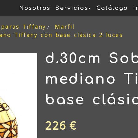
Nosotros
Servicios
Catálogo
I
mparas Tiffany
Marfil
no Tiffany con base clásica 2 luces
d.30cm So
mediano Ti
base clási
226 €