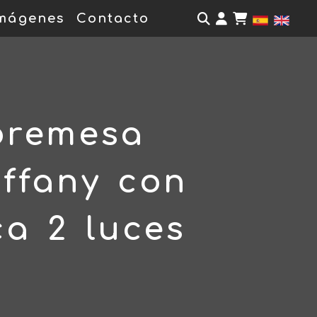
Identifícate
mágenes
Contacto
bremesa
ffany con
ca 2 luces