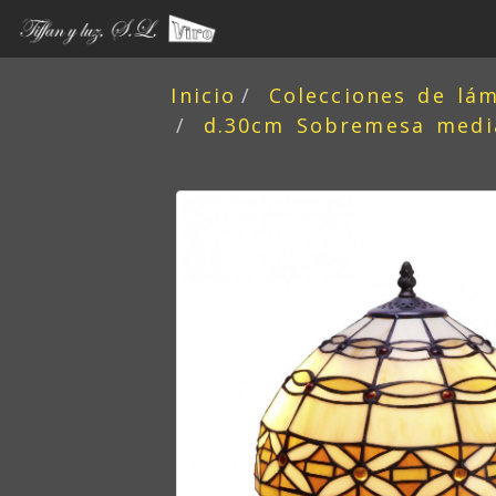
Inicio
Colecciones de lá
d.30cm Sobremesa media