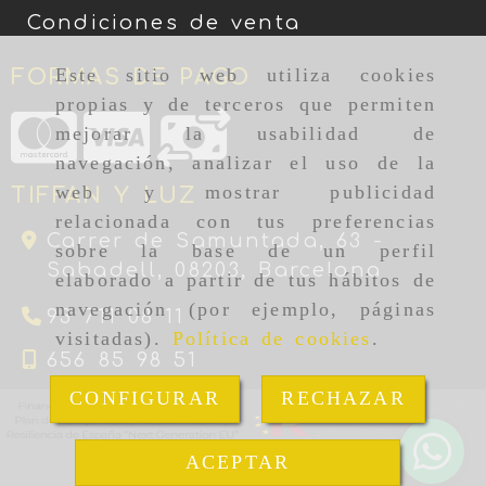
Condiciones de venta
Este sitio web utiliza cookies
FORMAS DE PAGO
propias y de terceros que permiten
mejorar la usabilidad de
navegación, analizar el uso de la
web y mostrar publicidad
TIFFAN Y LUZ
relacionada con tus preferencias
Carrer de Samuntada, 63 -
sobre la base de un perfil
Sabadell,
08203,
Barcelona
elaborado a partir de tus hábitos de
navegación (por ejemplo, páginas
93 711 08 11
visitadas).
Política de cookies
.
656 85 98 51
CONFIGURAR
RECHAZAR
ACEPTAR