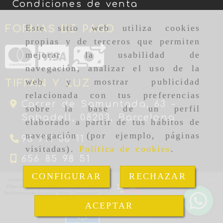
Condiciones de venta
Este sitio web utiliza cookies
FORMAS DE PAGO
propias y de terceros que permiten
mejorar la usabilidad de
navegación, analizar el uso de la
web y mostrar publicidad
TIFFAN Y LUZ
relacionada con tus preferencias
Carrer de Samuntada, 63 -
sobre la base de un perfil
Sabadell,
08203,
Barcelona
elaborado a partir de tus hábitos de
navegación (por ejemplo, páginas
93 711 08 11
visitadas).
Política de cookies
.
656 85 98 51
CONFIGURAR
RECHAZAR
ACEPTAR