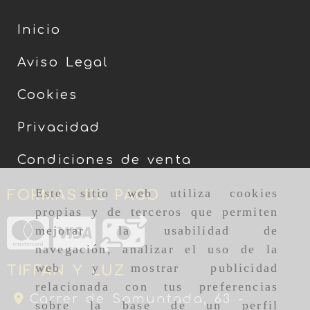
Inicio
Aviso Legal
Cookies
Privacidad
Condiciones de venta
Este sitio web utiliza cookies
FORMAS DE PAGO
propias y de terceros que permiten
mejorar la usabilidad de
navegación, analizar el uso de la
web y mostrar publicidad
TIFFAN Y LUZ
relacionada con tus preferencias
Carrer de Samuntada, 63 -
sobre la base de un perfil