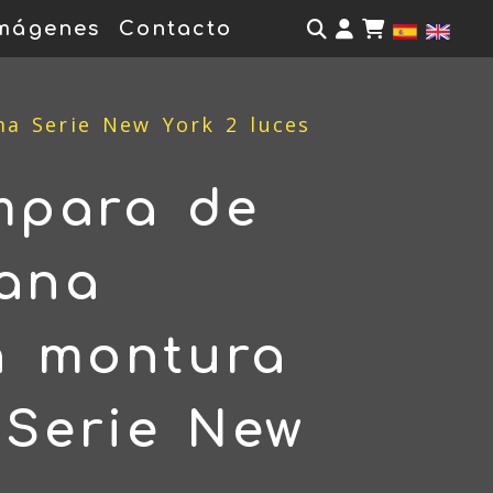
Identifícate
mágenes
Contacto
a Serie New York 2 luces
mpara de
ana
n montura
 Serie New