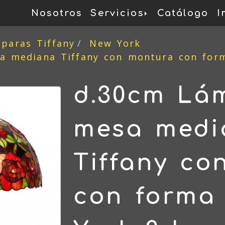
Nosotros
Servicios
Catálogo
I
mparas Tiffany
New York
 mediana Tiffany con montura con form
d.30cm Lá
mesa medi
Tiffany co
con forma