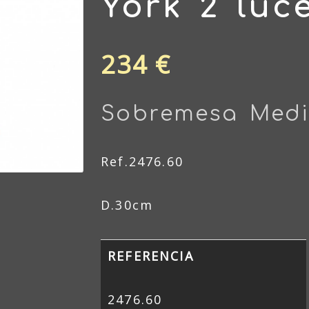
York 2 luc
234 €
Sobremesa Med
Ref.2476.60
D.30cm
REFERENCIA
2476.60