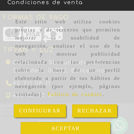
Condiciones de venta
FORMAS DE PAGO
Este sitio web utiliza cookies
propias y de terceros que permiten
mejorar la usabilidad de
navegación, analizar el uso de la
TIFFAN Y LUZ
web y mostrar publicidad
relacionada con tus preferencias
Carrer de Samuntada, 63 -
sobre la base de un perfil
Sabadell,
08203,
Barcelona
elaborado a partir de tus hábitos de
93 711 08 11
navegación (por ejemplo, páginas
visitadas).
Política de cookies
.
656 85 98 51
CONFIGURAR
RECHAZAR
ACEPTAR