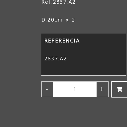
Ref.2837.A2
D.20cm x 2
REFERENCIA
2837.A2
-
+