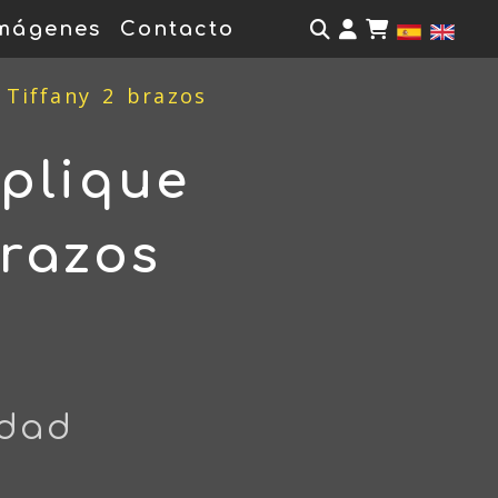
Identifícate
mágenes
Contacto
 Tiffany 2 brazos
plique
brazos
idad