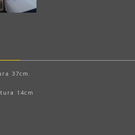
iente
ura 37cm.
ltura 14cm