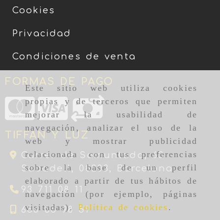
Cookies
Privacidad
Condiciones de venta
FORMAS DE PAGO
Este sitio web utiliza cookies
propias y de terceros que permiten
mejorar la usabilidad de
navegación, analizar el uso de la
TIFFAN Y LUZ
web y mostrar publicidad
relacionada con tus preferencias
Carrer de Samuntada, 63 -
sobre la base de un perfil
Sabadell,
08203,
Barcelona
elaborado a partir de tus hábitos de
93 711 08 11
navegación (por ejemplo, páginas
visitadas).
Política de cookies
.
656 85 98 51