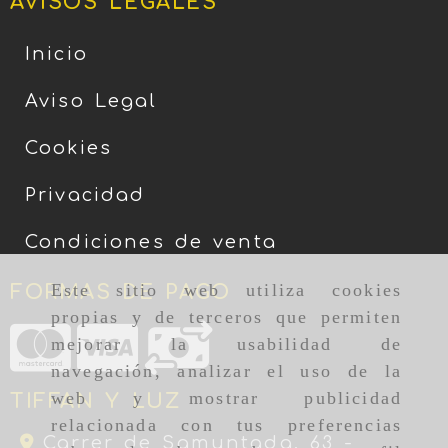
AVISOS LEGALES
Inicio
Aviso Legal
Cookies
Privacidad
Condiciones de venta
Este sitio web utiliza cookies
FORMAS DE PAGO
propias y de terceros que permiten
mejorar la usabilidad de
navegación, analizar el uso de la
web y mostrar publicidad
TIFFAN Y LUZ
relacionada con tus preferencias
Carrer de Samuntada, 63 -