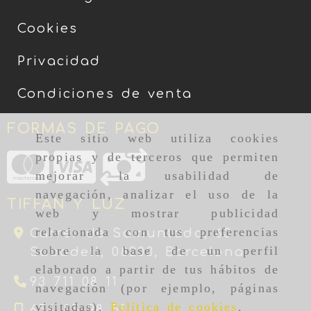
Cookies
Privacidad
Condiciones de venta
FORMAS DE PAGO
Este sitio web utiliza cookies
propias y de terceros que permiten
mejorar la usabilidad de
navegación, analizar el uso de la
TIFFAN Y LUZ
web y mostrar publicidad
relacionada con tus preferencias
Carrer de Samuntada, 63 -
sobre la base de un perfil
Sabadell,
08203,
Barcelona
elaborado a partir de tus hábitos de
93 711 08 11
navegación (por ejemplo, páginas
visitadas).
Política de cookies
.
656 85 98 51